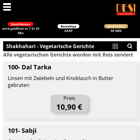
Geschlossen
Bestelltyp
WARTEZEIT
wird geöffnet in 7 St 25
ASAP
30 MIN
Min
Shakhahari - Vegetarische Gerichte
Alle vegetarischen Gerichte werden mit Reis serviert
100- Dal Tarka
Linsen mit Zwiebeln und Knoblauch in Butter
gebraten
Schließen
Preis
10,90 €
101- Sabji