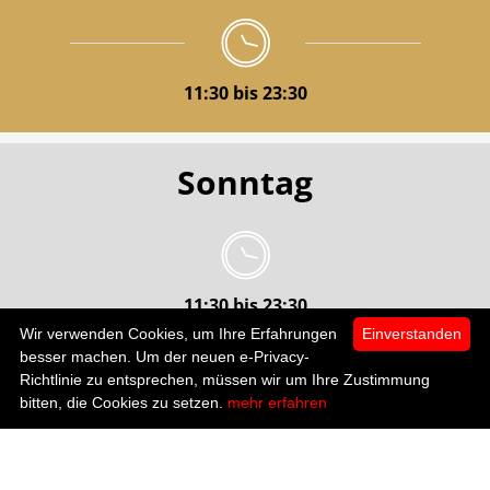
11:30 bis 23:30
Sonntag
11:30 bis 23:30
Wir verwenden Cookies, um Ihre Erfahrungen
Einverstanden
besser machen. Um der neuen e-Privacy-
Richtlinie zu entsprechen, müssen wir um Ihre Zustimmung
Feiertag
0
bitten, die Cookies zu setzen.
mehr erfahren
Startseite
Kategorien
Mein Konto
zur Kasse