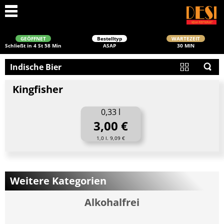
GEÖFFNET
Bestelltyp
WARTEZEIT
Schließt in 4 St 58 Min
ASAP
30 MIN
Indische Bier
Kingfisher
0,33 l
3,00 €
1,0 l. 9,09 €
Schließen
Weitere Kategorien
Alkohalfrei