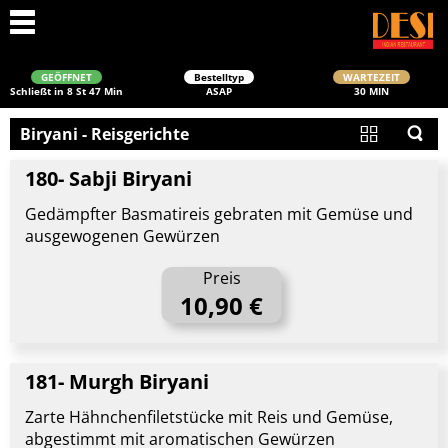
GEÖFFNET
Bestelltyp
WARTEZEIT
Schließt in 8 St 47 Min
ASAP
30 MIN
Biryani - Reisgerichte
180- Sabji Biryani
Gedämpfter Basmatireis gebraten mit Gemüse und
ausgewogenen Gewürzen
Preis
Schließen
10,90 €
181- Murgh Biryani
Zarte Hähnchenfiletstücke mit Reis und Gemüse,
abgestimmt mit aromatischen Gewürzen