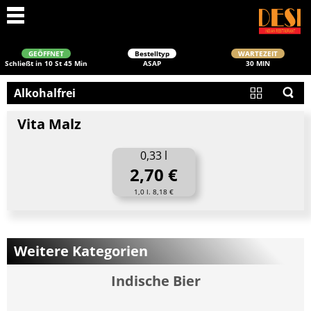
GEÖFFNET
Bestelltyp
WARTEZEIT
Schließt in 10 St 45 Min
ASAP
30 MIN
Alkohalfrei
Vita Malz
0,33 l
2,70 €
1,0 l. 8,18 €
Schließen
Weitere Kategorien
Indische Bier