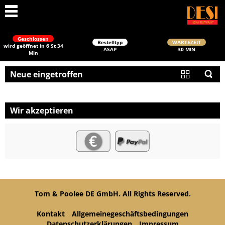
Geschlossen
Bestelltyp
WARTEZEIT
wird geöffnet in 6 St 34
ASAP
30 MIN
Min
Neue eingetroffen
Wir akzeptieren
Schließen
Tom & Poolee DE GmbH. All Rights Reserved.
Kontakt
Allgemeinegeschäftsbedingungen
Datenschutzerklärungen
Impressum